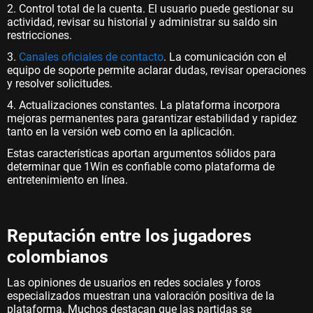
2. Control total de la cuenta. El usuario puede gestionar su
actividad, revisar su historial y administrar su saldo sin
restricciones.
3.
Canales oficiales de contacto
. La comunicación con el
equipo de soporte permite aclarar dudas, revisar operaciones
y resolver solicitudes.
4. Actualizaciones constantes. La plataforma incorpora
mejoras permanentes para garantizar estabilidad y rapidez
tanto en la versión web como en la aplicación.
Estas características aportan argumentos sólidos para
determinar que 1Win es confiable como plataforma de
entretenimiento en línea.
Reputación entre los jugadores
colombianos
Las opiniones de usuarios en redes sociales y foros
especializados muestran una valoración positiva de la
plataforma. Muchos destacan que las partidas se