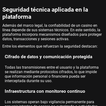
Seguridad técnica aplicada en la
plataforma
Además del marco legal, la confiabilidad de un casino en
línea depende de sus sistemas técnicos. En este sentido, la
plataforma incorpora mecanismos diseñados para proteger
datos, transacciones y sesiones activas.
Entre los elementos que refuerzan la seguridad destacan:
Cifrado de datos y comunicación protegida
Todas las transmisiones entre el usuario y la plataforma
se realizan mediante protocolos cifrados, lo que impide
que información personal o financiera pueda ser
interceptada durante su uso.
Infraestructura con monitoreo continuo
Los sistemas operan bajo vigilancia permanente para