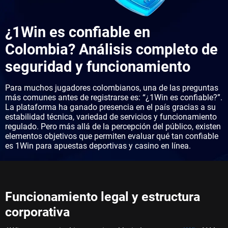
¿1Win es confiable en
Colombia? Análisis completo de
seguridad y funcionamiento
Para muchos jugadores colombianos, una de las preguntas
más comunes antes de registrarse es: “¿1Win es confiable?”.
La plataforma ha ganado presencia en el país gracias a su
estabilidad técnica, variedad de servicios y funcionamiento
regulado. Pero más allá de la percepción del público, existen
elementos objetivos que permiten evaluar qué tan confiable
es 1Win para apuestas deportivas y casino en línea.
Funcionamiento legal y estructura
corporativa