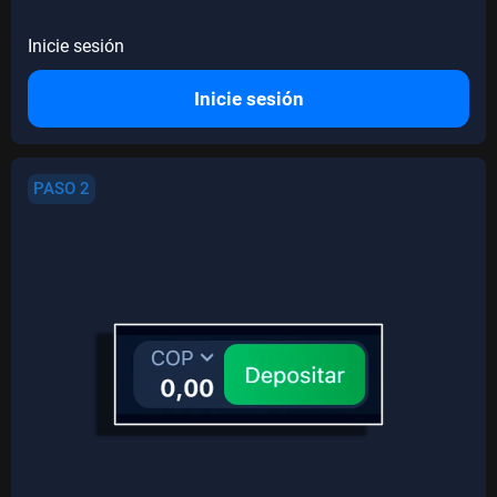
Inicie sesión
Inicie sesión
PASO 2