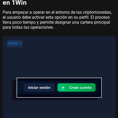
en 1Win
Para empezar a operar en el entorno de las criptomonedas,
el usuario debe activar esta opción en su perfil. El proceso
lleva poco tiempo y permite designar una cartera principal
para todas las operaciones.
PASO 1