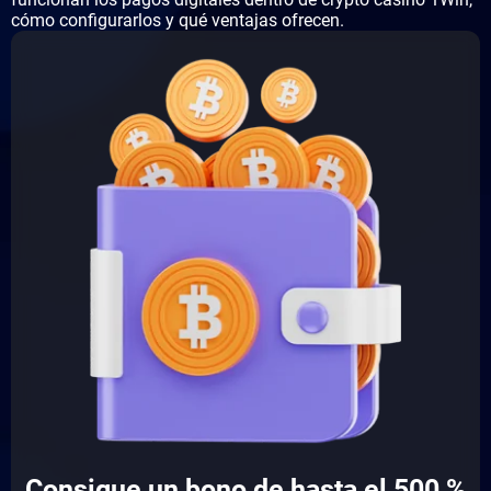
cómo configurarlos y qué ventajas ofrecen.
Consigue un bono de hasta el 500 %