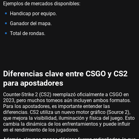
Ejemplos de mercados disponibles:
Handicap por equipo.
Ganador del mapa.
Total de rondas.
Diferencias clave entre CSGO y CS2
para apostadores
Counter-Strike 2 (CS2) reemplazó oficialmente a CSGO en
2023, pero muchos torneos aún incluyen ambos formatos.
Para los apostadores, es importante entender las
diferencias. CS2 utiliza un nuevo motor gráfico (Source 2),
que mejora la visibilidad, iluminación y física del juego. Esto
cambia la dinámica de los enfrentamientos y puede influir
en el rendimiento de los jugadores.