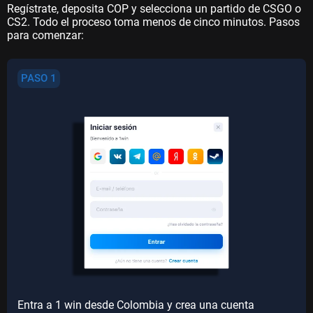
Regístrate, deposita COP y selecciona un partido de CSGO o
CS2. Todo el proceso toma menos de cinco minutos. Pasos
para comenzar:
PASO 1
Entra a 1 win desde Colombia y crea una cuenta