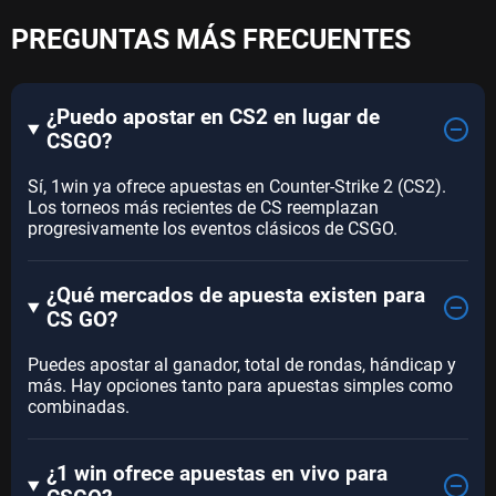
PREGUNTAS MÁS FRECUENTES
¿Puedo apostar en CS2 en lugar de
CSGO?
Sí, 1win ya ofrece apuestas en Counter-Strike 2 (CS2).
Los torneos más recientes de CS reemplazan
progresivamente los eventos clásicos de CSGO.
¿Qué mercados de apuesta existen para
CS GO?
Puedes apostar al ganador, total de rondas, hándicap y
más. Hay opciones tanto para apuestas simples como
combinadas.
¿1 win ofrece apuestas en vivo para