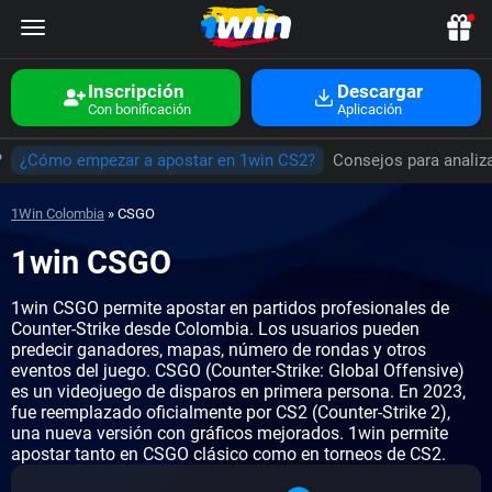
Inscripción
Descargar
Con bonificación
Aplicación
?
¿Cómo empezar a apostar en 1win CS2?
Consejos para analiz
1Win Colombia
»
CSGO
1win CSGO
1win CSGO permite apostar en partidos profesionales de
Counter-Strike desde Colombia. Los usuarios pueden
predecir ganadores, mapas, número de rondas y otros
eventos del juego. CSGO (Counter-Strike: Global Offensive)
es un videojuego de disparos en primera persona. En 2023,
fue reemplazado oficialmente por CS2 (Counter-Strike 2),
una nueva versión con gráficos mejorados. 1win permite
apostar tanto en CSGO clásico como en torneos de CS2.