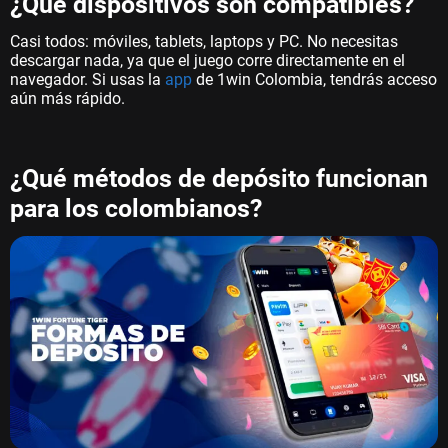
¿Qué dispositivos son compatibles?
Casi todos: móviles, tablets, laptops y PC. No necesitas
descargar nada, ya que el juego corre directamente en el
navegador. Si usas la
app
de 1win Colombia, tendrás acceso
aún más rápido.
¿Qué métodos de depósito funcionan
para los colombianos?