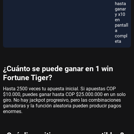
hasta
ganar
y x10
en
pantall
a
compl
eta
¿Cuánto se puede ganar en 1 win
Fortune Tiger?
Hasta 2500 veces tu apuesta inicial. Si apuestas COP
$10.000, puedes ganar hasta COP $25.000.000 en un solo
giro. No hay jackpot progresivo, pero las combinaciones
ganadoras y la función aleatoria pueden producir pagos
enormes.