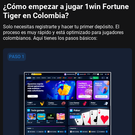
¿Cómo empezar a jugar 1win Fortune
Tiger en Colombia?
Solo necesitas registrarte y hacer tu primer depósito. El
proceso es muy rápido y está optimizado para jugadores
colombianos. Aquí tienes los pasos básicos:
PASO 1