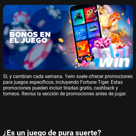
Sí, y cambian cada semana. 1win suele ofrecer promociones
para juegos específicos, incluyendo Fortune Tiger. Estas
promociones pueden incluir tiradas gratis, cashback y
torneos. Revisa la sección de promociones antes de jugar.
¿Es un juego de pura suerte?