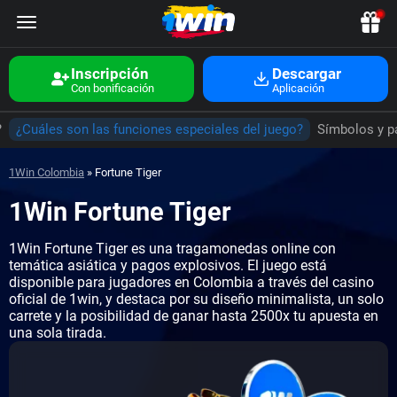
Inscripción
Descargar
Con bonificación
Aplicación
?
¿Cuáles son las funciones especiales del juego?
Símbolos y p
1Win Colombia
»
Fortune Tiger
1Win Fortune Tiger
1Win Fortune Tiger es una tragamonedas online con
temática asiática y pagos explosivos. El juego está
disponible para jugadores en Colombia a través del casino
oficial de 1win, y destaca por su diseño minimalista, un solo
carrete y la posibilidad de ganar hasta 2500x tu apuesta en
una sola tirada.