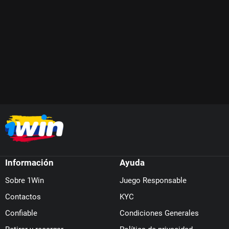
Información
Ayuda
Sobre 1Win
Juego Responsable
Contactos
KYC
Confiable
Condiciones Generales