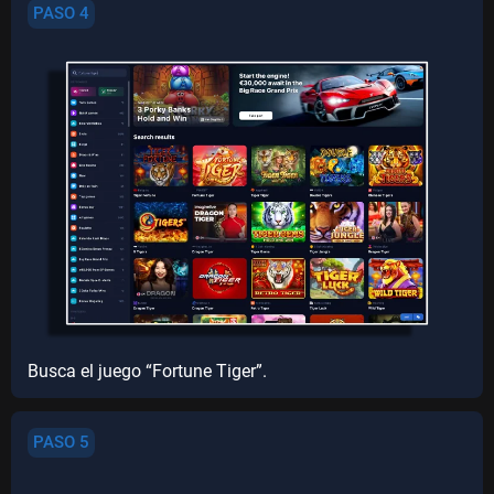
PASO 4
Busca el juego “Fortune Tiger”.
PASO 5