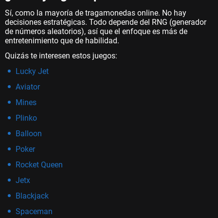
Sí, como la mayoría de tragamonedas online. No hay
decisiones estratégicas. Todo depende del RNG (generador
de números aleatorios), así que el enfoque es más de
entretenimiento que de habilidad.
Quizás te interesen estos juegos:
Lucky Jet
Aviator
Mines
Plinko
Balloon
Poker
Rocket Queen
Jetx
Blackjack
Spaceman