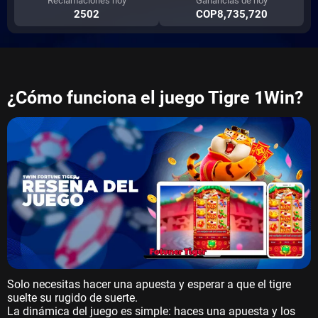
Reclamaciones hoy
Ganancias de hoy
2502
COP8,735,720
¿Cómo funciona el juego Tigre 1Win?
Solo necesitas hacer una apuesta y esperar a que el tigre
suelte su rugido de suerte.
La dinámica del juego es simple: haces una apuesta y los