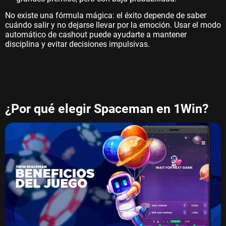
No existe una fórmula mágica: el éxito depende de saber
cuándo salir y no dejarse llevar por la emoción. Usar el modo
automático de cashout puede ayudarte a mantener
disciplina y evitar decisiones impulsivas.
¿Por qué elegir Spaceman en 1Win?