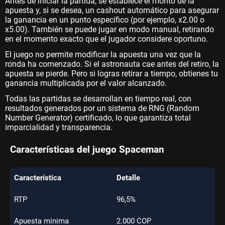
Antes de iniciar la partida, se establece el monto de la
apuesta y, si se desea, un cashout automático para asegurar
la ganancia en un punto específico (por ejemplo, x2.00 o
x5.00). También se puede jugar en modo manual, retirando
en el momento exacto que el jugador considere oportuno.
El juego no permite modificar la apuesta una vez que la
ronda ha comenzado. Si el astronauta cae antes del retiro, la
apuesta se pierde. Pero si logras retirar a tiempo, obtienes tu
ganancia multiplicada por el valor alcanzado.
Todas las partidas se desarrollan en tiempo real, con
resultados generados por un sistema de RNG (Random
Number Generator) certificado, lo que garantiza total
imparcialidad y transparencia.
Características del juego Spaceman
Característica
Detalle
RTP
96,5%
Apuesta mínima
2.000 COP