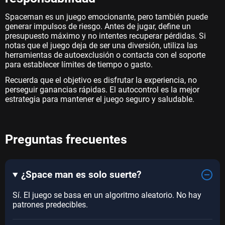
Spaceman es un juego emocionante, pero también puede
generar impulsos de riesgo. Antes de jugar, define un
presupuesto máximo y no intentes recuperar pérdidas. Si
notas que el juego deja de ser una diversión, utiliza las
herramientas de autoexclusión o contacta con el soporte
para establecer límites de tiempo o gasto.
Recuerda que el objetivo es disfrutar la experiencia, no
perseguir ganancias rápidas. El autocontrol es la mejor
estrategia para mantener el juego seguro y saludable.
Preguntas frecuentes
¿Space man es solo suerte?
Sí. El juego se basa en un algoritmo aleatorio. No hay
patrones predecibles.