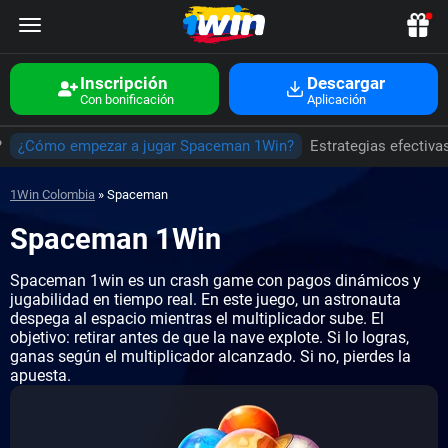
Inscripción
Descargar
Con bonificación
Aplicación
?
¿Cómo empezar a jugar Spaceman 1Win?
Estrategias efectiv
1Win Colombia
»
Spaceman
Spaceman 1Win
Spaceman 1win es un crash game con pagos dinámicos y
jugabilidad en tiempo real. En este juego, un astronauta
despega al espacio mientras el multiplicador sube. El
objetivo: retirar antes de que la nave explote. Si lo logras,
ganas según el multiplicador alcanzado. Si no, pierdes la
apuesta.