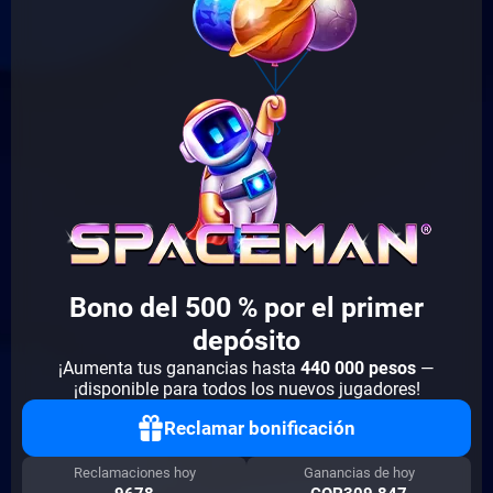
Bono del 500 % por el primer
depósito
¡Aumenta tus ganancias hasta
440 000 pesos
—
¡disponible para todos los nuevos jugadores!
Reclamar bonificación
Reclamaciones hoy
Ganancias de hoy