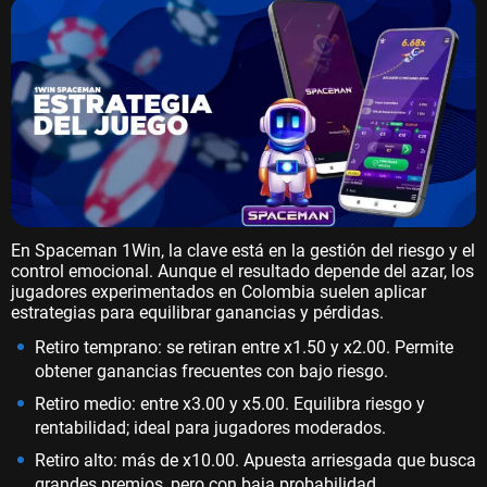
En Spaceman 1Win, la clave está en la gestión del riesgo y el
control emocional. Aunque el resultado depende del azar, los
jugadores experimentados en Colombia suelen aplicar
estrategias para equilibrar ganancias y pérdidas.
Retiro temprano: se retiran entre x1.50 y x2.00. Permite
obtener ganancias frecuentes con bajo riesgo.
Retiro medio: entre x3.00 y x5.00. Equilibra riesgo y
rentabilidad; ideal para jugadores moderados.
Retiro alto: más de x10.00. Apuesta arriesgada que busca
grandes premios, pero con baja probabilidad.