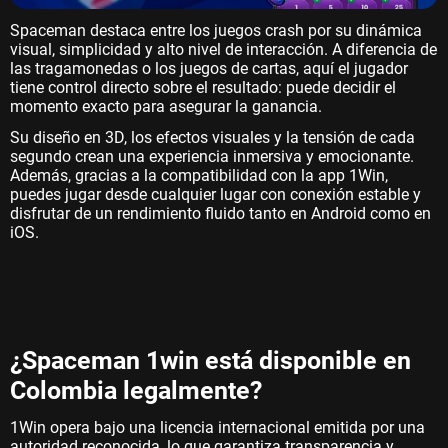
Spaceman destaca entre los juegos crash por su dinámica
visual, simplicidad y alto nivel de interacción. A diferencia de
las tragamonedas o los juegos de cartas, aquí el jugador
tiene control directo sobre el resultado: puede decidir el
momento exacto para asegurar la ganancia.
Su diseño en 3D, los efectos visuales y la tensión de cada
segundo crean una experiencia inmersiva y emocionante.
Además, gracias a la compatibilidad con la app 1Win,
puedes jugar desde cualquier lugar con conexión estable y
disfrutar de un rendimiento fluido tanto en Android como en
iOS.
¿Spaceman 1win está disponible en
Colombia legalmente?
1Win opera bajo una licencia internacional emitida por una
autoridad reconocida, lo que garantiza transparencia y