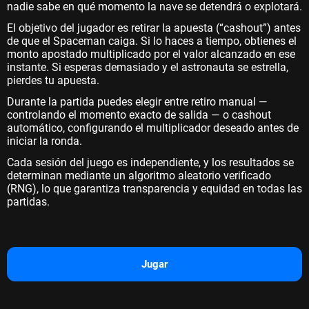
nadie sabe en qué momento la nave se detendrá o explotará.
El objetivo del jugador es retirar la apuesta (“cashout”) antes
de que el Spaceman caiga. Si lo haces a tiempo, obtienes el
monto apostado multiplicado por el valor alcanzado en ese
instante. Si esperas demasiado y el astronauta se estrella,
pierdes tu apuesta.
Durante la partida puedes elegir entre retiro manual —
controlando el momento exacto de salida — o cashout
automático, configurando el multiplicador deseado antes de
iniciar la ronda.
Cada sesión del juego es independiente, y los resultados se
determinan mediante un algoritmo aleatorio verificado
(RNG), lo que garantiza transparencia y equidad en todas las
partidas.
Jugar