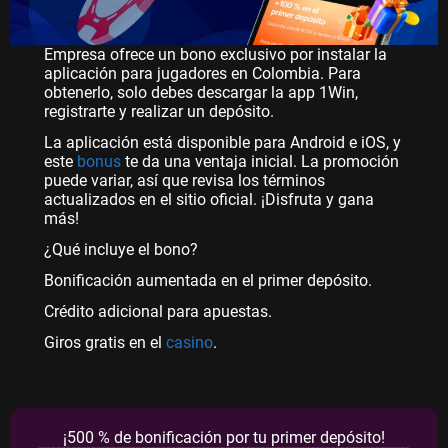
Empresa ofrece un bono exclusivo por instalar la
aplicación para jugadores en Colombia. Para
obtenerlo, solo debes descargar la app 1Win,
registrarte y realizar un depósito.
La aplicación está disponible para Android e iOS, y
este
bonus
te da una ventaja inicial. La promoción
puede variar, así que revisa los términos
actualizados en el sitio oficial. ¡Disfruta y gana
más!
¿Qué incluye el bono?
Bonificación aumentada en el primer depósito.
Crédito adicional para apuestas.
Giros gratis en el
casino
.
¡500 % de bonificación por tu primer depósito!