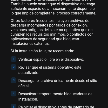
También puede ocurrir que el dispositivo no tenga
suficiente espacio de almacenamiento disponible,
lo que impide completar el proceso correctamente.
Otros factores frecuentes incluyen archivos de
descarga incompletos por fallos de conexión,
versiones antiguas del sistema operativo que no
cumplen los requisitos mínimos, o conflictos con
aplicaciones de seguridad que bloquean
instalaciones externas.
Si la instalación falla, se recomienda:
Verificar espacio libre en el dispositivo.
Revisar que el sistema operativo esté
actualizado.
Descargar el archivo únicamente desde el sitio
oficial.
Desactivar temporalmente bloqueadores de
instalación.
Reiniciar el dispositivo antes de intentarlo de