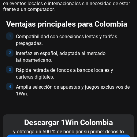
en eventos locales e internacionales sin necesidad de estar
frente a un computador.
Ventajas principales para Colombia
Compatibilidad con conexiones lentas y tarifas
prepagadas.
Interfaz en español, adaptada al mercado
latinoamericano.
Rápida retirada de fondos a bancos locales y
carteras digitales.
Amplia selección de apuestas y juegos exclusivos de
1Win.
Descargar 1Win Colombia
y obtenga un 500 % de bono por su primer depósito