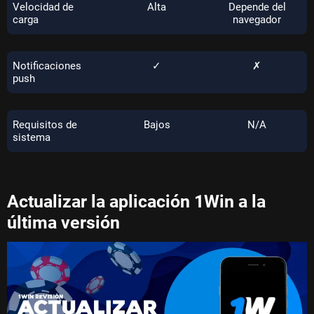
Velocidad de
Alta
Depende del
carga
navegador
Notificaciones
✓
✗
push
Requisitos de
Bajos
N/A
sistema
Actualizar la aplicación 1Win a la
última versión