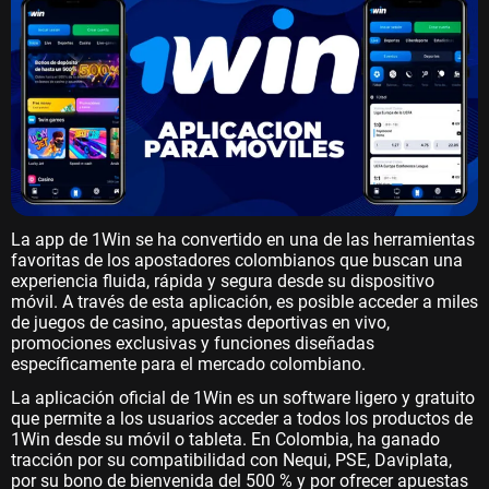
La app de 1Win se ha convertido en una de las herramientas
favoritas de los apostadores colombianos que buscan una
experiencia fluida, rápida y segura desde su dispositivo
móvil. A través de esta aplicación, es posible acceder a miles
de juegos de casino, apuestas deportivas en vivo,
promociones exclusivas y funciones diseñadas
específicamente para el mercado colombiano.
La aplicación oficial de 1Win es un software ligero y gratuito
que permite a los usuarios acceder a todos los productos de
1Win desde su móvil o tableta. En Colombia, ha ganado
tracción por su compatibilidad con Nequi, PSE, Daviplata,
por su bono de bienvenida del 500 % y por ofrecer apuestas