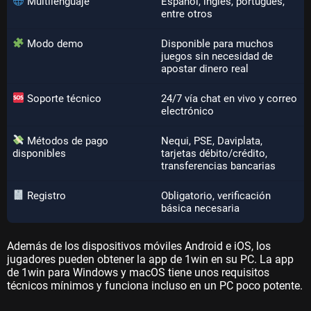
Multilenguaje
Español, inglés, portugués,
entre otros
Modo demo
Disponible para muchos
juegos sin necesidad de
apostar dinero real
Soporte técnico
24/7 vía chat en vivo y correo
electrónico
Métodos de pago
Nequi, PSE, Daviplata,
disponibles
tarjetas débito/crédito,
transferencias bancarias
Registro
Obligatorio, verificación
básica necesaria
Además de los dispositivos móviles Android e iOS, los
jugadores pueden obtener la app de 1win en su PC. La app
de 1win para Windows y macOS tiene unos requisitos
técnicos mínimos y funciona incluso en un PC poco potente.