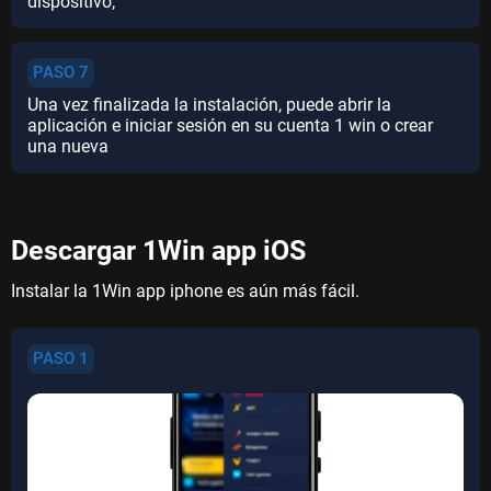
dispositivo;
PASO 7
Una vez finalizada la instalación, puede abrir la
aplicación e iniciar sesión en su cuenta 1 win o crear
una nueva
Descargar 1Win app iOS
Instalar la 1Win app iphone es aún más fácil.
PASO 1