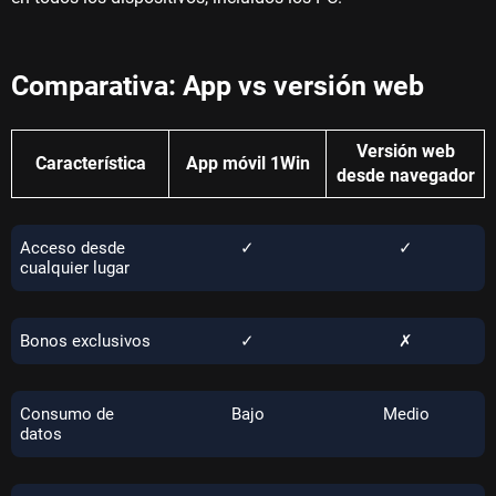
Comparativa: App vs versión web
Versión web
Característica
App móvil 1Win
desde navegador
Acceso desde
✓
✓
cualquier lugar
Bonos exclusivos
✓
✗
Consumo de
Bajo
Medio
datos