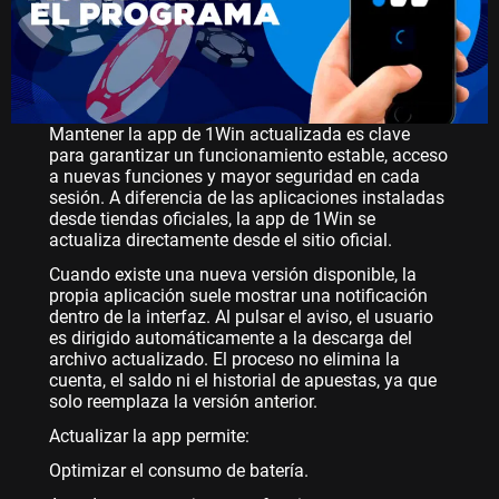
Mantener la app de 1Win actualizada es clave
para garantizar un funcionamiento estable, acceso
a nuevas funciones y mayor seguridad en cada
sesión. A diferencia de las aplicaciones instaladas
desde tiendas oficiales, la app de 1Win se
actualiza directamente desde el sitio oficial.
Cuando existe una nueva versión disponible, la
propia aplicación suele mostrar una notificación
dentro de la interfaz. Al pulsar el aviso, el usuario
es dirigido automáticamente a la descarga del
archivo actualizado. El proceso no elimina la
cuenta, el saldo ni el historial de apuestas, ya que
solo reemplaza la versión anterior.
Actualizar la app permite:
Optimizar el consumo de batería.