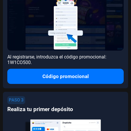
Al registrarse, introduzca el código promocional:
1W1CO500.
Código promocional
PASO 3
Realiza tu primer depósito