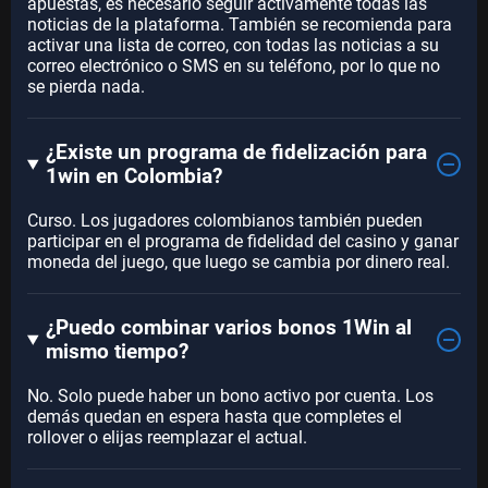
apuestas, es necesario seguir activamente todas las
noticias de la plataforma. También se recomienda para
activar una lista de correo, con todas las noticias a su
correo electrónico o SMS en su teléfono, por lo que no
se pierda nada.
¿Existe un programa de fidelización para
1win en Colombia?
Curso. Los jugadores colombianos también pueden
participar en el programa de fidelidad del casino y ganar
moneda del juego, que luego se cambia por dinero real.
¿Puedo combinar varios bonos 1Win al
mismo tiempo?
No. Solo puede haber un bono activo por cuenta. Los
demás quedan en espera hasta que completes el
rollover o elijas reemplazar el actual.