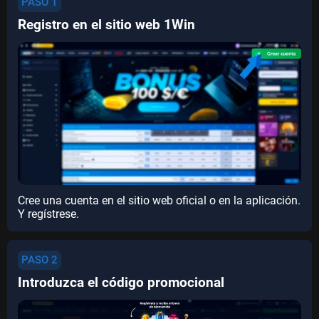
PASO 1
Registro en el sitio web 1Win
Cree una cuenta en el sitio web oficial o en la aplicación.
Y regístrese.
PASO 2
Introduzca el código promocional