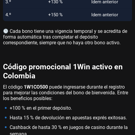
3.º
+130 %
Idem anterior
4.º
+150 %
Idem anterior
Cada bono tiene una vigencia temporal y se acredita de
forma automática tras completar el depósito
correspondiente, siempre que no haya otro bono activo.
Código promocional 1Win activo en
Colombia
El código
1W1CO500
puede ingresarse durante el registro
para mejorar las condiciones del bono de bienvenida. Entre
los beneficios posibles:
+100 % en el primer depósito.
Hasta 15 % de devolución en apuestas exprés exitosas.
Cashback de hasta 30 % en juegos de casino durante la
semana.