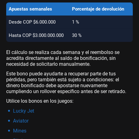
Apuestas semanales
Porcentaje de devolución
Desde COP $6.000.000
1 %
Hasta COP $3.000.000.000
30 %
El cálculo se realiza cada semana y el reembolso se
acredita directamente al saldo de bonificación, sin
necesidad de solicitarlo manualmente.
Este bono puede ayudarte a recuperar parte de tus
pérdidas, pero también está sujeto a condiciones: el
dinero bonificado debe apostarse nuevamente
cumpliendo un rollover específico antes de ser retirado.
Utilice los bonos en los juegos:
Lucky Jet
Aviator
Mines