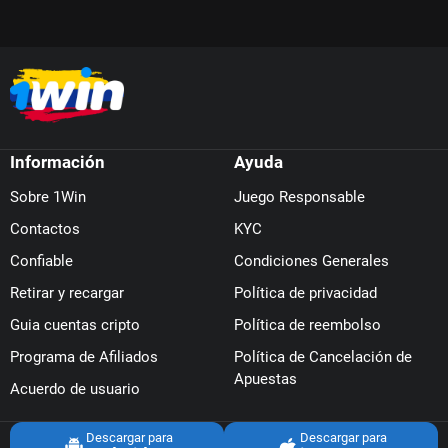
Información
Ayuda
Sobre 1Win
Juego Responsable
Contactos
KYC
Confiable
Condiciones Generales
Retirar y recargar
Política de privacidad
Guia cuentas cripto
Política de reembolso
Programa de Afiliados
Política de Cancelación de
Apuestas
Acuerdo de usuario
Descargar para
Descargar para