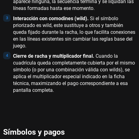
aparece ninguna, la secuencia termina y se liquidan las
líneas formadas hasta ese momento.
Interacción con comodines (wild).
Si el símbolo
priorizado es wild, este sustituye a otros y también
queda fijado durante la racha, lo que facilita conexiones
en las líneas existentes sin cambiar las reglas base del
juego.
Cierre de racha y multiplicador final.
Cuando la
cuadrícula queda completamente cubierta por el mismo
símbolo (o por una combinación válida con wilds), se
aplica el multiplicador especial indicado en la ficha
técnica, maximizando el pago correspondiente a esa
pantalla completa.
Símbolos y pagos