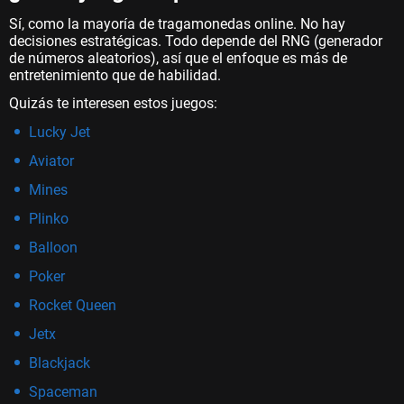
Sí, como la mayoría de tragamonedas online. No hay
decisiones estratégicas. Todo depende del RNG (generador
de números aleatorios), así que el enfoque es más de
entretenimiento que de habilidad.
Quizás te interesen estos juegos:
Lucky Jet
Aviator
Mines
Plinko
Balloon
Poker
Rocket Queen
Jetx
Blackjack
Spaceman