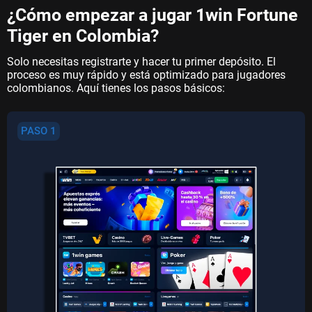
¿Cómo empezar a jugar 1win Fortune
Tiger en Colombia?
Solo necesitas registrarte y hacer tu primer depósito. El
proceso es muy rápido y está optimizado para jugadores
colombianos. Aquí tienes los pasos básicos:
PASO 1