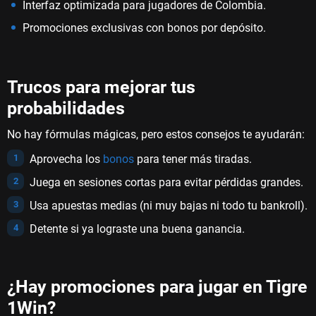
Interfaz optimizada para jugadores de Colombia.
Promociones exclusivas con bonos por depósito.
Trucos para mejorar tus
probabilidades
No hay fórmulas mágicas, pero estos consejos te ayudarán:
Aprovecha los
bonos
para tener más tiradas.
Juega en sesiones cortas para evitar pérdidas grandes.
Usa apuestas medias (ni muy bajas ni todo tu bankroll).
Detente si ya lograste una buena ganancia.
¿Hay promociones para jugar en Tigre
1Win?